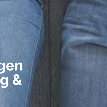
gen​
ig &