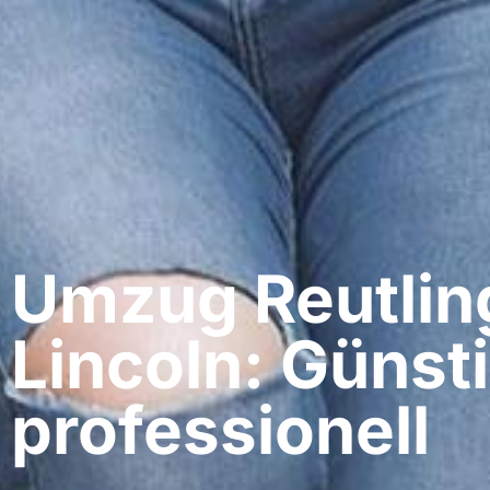
Umzug Reutlin
Lincoln: Günst
professionell​