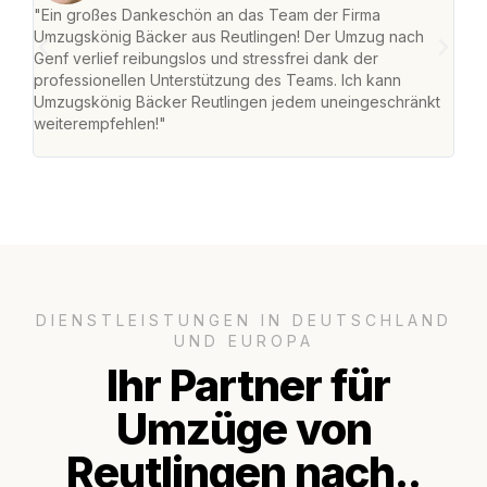
"Ein großes Dankeschön an das Team der Firma
"Die
Umzugskönig Bäcker aus Reutlingen! Der Umzug nach
war
Genf verlief reibungslos und stressfrei dank der
Das 
professionellen Unterstützung des Teams. Ich kann
habe
Umzugskönig Bäcker Reutlingen jedem uneingeschränkt
an m
weiterempfehlen!"
groß
DIENSTLEISTUNGEN IN DEUTSCHLAND
UND EUROPA
Ihr Partner für
Umzüge von
Reutlingen nach..