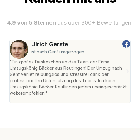
4.9 von 5 Sternen
aus über 800+ Bewertungen.
Ulrich Gerste
ist nach Genf umgezogen
"Ein großes Dankeschön an das Team der Firma
"Die
Umzugskönig Bäcker aus Reutlingen! Der Umzug nach
war
Genf verlief reibungslos und stressfrei dank der
Das 
professionellen Unterstützung des Teams. Ich kann
habe
Umzugskönig Bäcker Reutlingen jedem uneingeschränkt
an m
weiterempfehlen!"
groß