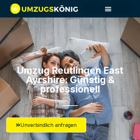
Umzug Reutlingen​ East
Ayrshire: Günstig &
professionell​
Unverbindlich anfragen