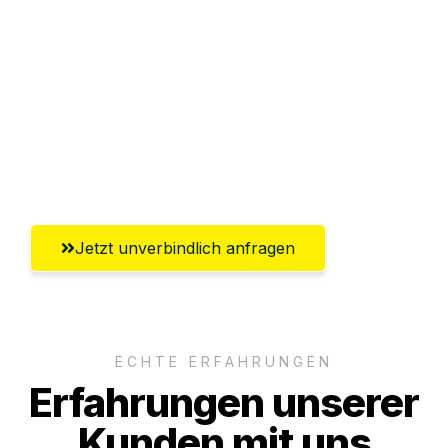
Abwicklung innerhalb von 24 Stunden
Versichert bis zu 7.500€
Ggf. komplette Zollabwicklung inklusive
Umfassender Kundensupport aus
Reutlingen
Jetzt unverbindlich anfragen
ECHTE ERFAHRUNGEN
Erfahrungen unserer
Kunden mit uns