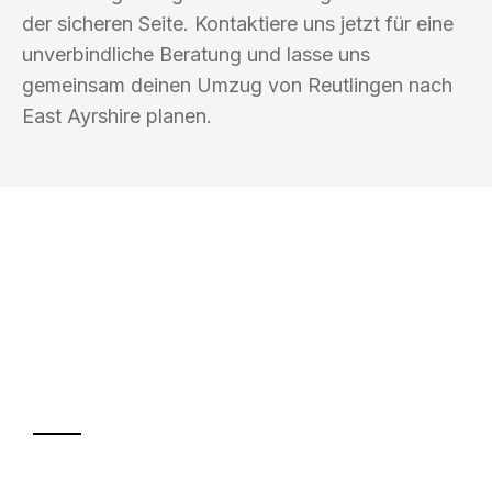
der sicheren Seite. Kontaktiere uns jetzt für eine
unverbindliche Beratung und lasse uns
gemeinsam deinen Umzug von Reutlingen nach
East Ayrshire planen.
UMZUGSKÖNIG BÄCKER REUTLINGEN
Ihr Umzug oder
Transport
Sparen Sie bis zu 100€ bei Anfrage